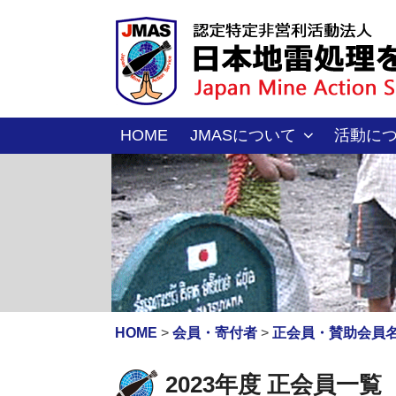
コ
ン
テ
ン
ツ
へ
HOME
JMASについて
活動に
ス
キ
ッ
プ
HOME
>
会員・寄付者
>
正会員・賛助会員
2023年度 正会員一覧