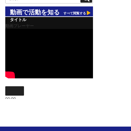
索:
動画で活動を知る
すべて閲覧する
タイトル
動画プレーヤー
00:00
00:00
09:59
ボリューム調節には上下矢印キーを使ってください。