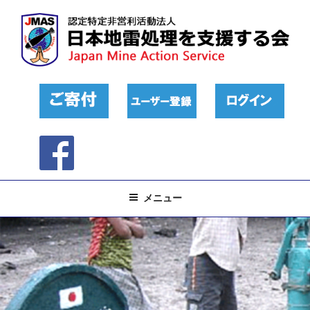
コ
ン
テ
ン
ツ
へ
ス
キ
ッ
プ
メニュー