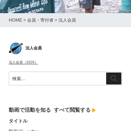
HOME
>
会員・寄付者
>
法人会員
法人会員
法人会員（2026）
検
検
索
索:
動画で活動を知る
すべて閲覧する
タイトル