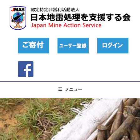
コ
ン
テ
ン
ツ
へ
ス
キ
ッ
プ
メニュー