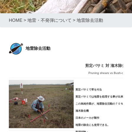
HOME
>
地雷・不発弾について
>
地雷除去活動
地雷除去活動
剪定バサミ 対 潅木除去機
Pruning shears vs Bush-cutter
剪定バサミで草を刈る
剪定バサミでは地雷を処理する事が出来ない。
この単純作業が、地雷除去活動の７０％を占め
潅木除去機
日本のメーカが製作
地雷の除去にも使用できる。
実用試験：