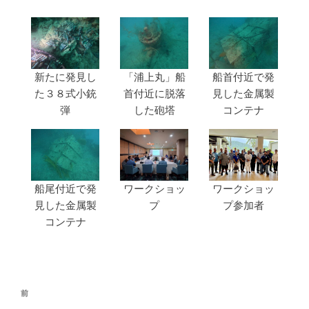
「浦上丸」船
新たに発見し
船首付近で発
首付近に脱落
た３８式小銃
見した金属製
した砲塔
弾
コンテナ
船尾付近で発
ワークショッ
ワークショッ
見した金属製
プ
プ参加者
コンテナ
投
前
前
稿