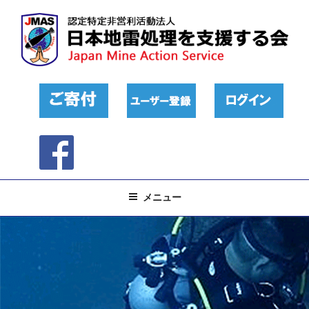
コ
ン
テ
ン
ツ
へ
ス
キ
ッ
プ
メニュー