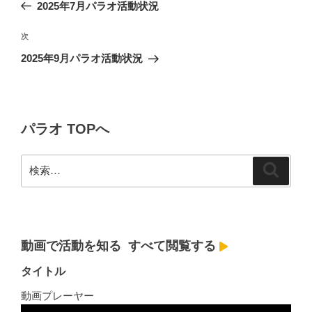
の
2025年7月パラオ活動状況
ナ
投
ビ
稿
次
次
ゲ
の
2025年9月パラオ活動状況
投
ー
稿
シ
ョ
パラオ TOPへ
ン
検
検
索
索:
動画で活動を知る
すべて閲覧する
タイトル
動画プレーヤー