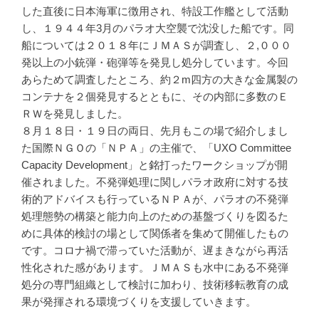
した直後に日本海軍に徴用され、特設工作艦として活動
し、１９４４年3月のパラオ大空襲で沈没した船です。同
船については２０１８年にＪＭＡＳが調査し、２,０００
発以上の小銃弾・砲弾等を発見し処分しています。今回
あらためて調査したところ、約２m四方の大きな金属製の
コンテナを２個発見するとともに、その内部に多数のＥ
ＲＷを発見しました。
８月１８日・１９日の両日、先月もこの場で紹介しまし
た国際ＮＧＯの「ＮＰＡ」の主催で、「UXO Committee
Capacity Development」と銘打ったワークショップが開
催されました。不発弾処理に関しパラオ政府に対する技
術的アドバイスも行っているＮＰＡが、パラオの不発弾
処理態勢の構築と能力向上のための基盤づくりを図るた
めに具体的検討の場として関係者を集めて開催したもの
です。コロナ禍で滞っていた活動が、遅まきながら再活
性化された感があります。ＪＭＡＳも水中にある不発弾
処分の専門組織として検討に加わり、技術移転教育の成
果が発揮される環境づくりを支援していきます。