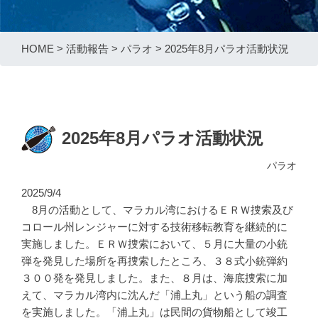
HOME
>
活動報告
>
パラオ
>
2025年8月パラオ活動状況
2025年8月パラオ活動状況
パラオ
2025/9/4
8月の活動として、マラカル湾におけるＥＲＷ捜索及び
コロール州レンジャーに対する技術移転教育を継続的に
実施しました。ＥＲＷ捜索において、５月に大量の小銃
弾を発見した場所を再捜索したところ、３８式小銃弾約
３００発を発見しました。また、８月は、海底捜索に加
えて、マラカル湾内に沈んだ「浦上丸」という船の調査
を実施しました。「浦上丸」は民間の貨物船として竣工