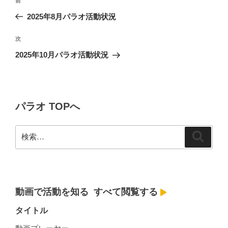
前
前
稿
の
2025年8月パラオ活動状況
ナ
投
ビ
稿
次
次
ゲ
の
2025年10月パラオ活動状況
投
ー
稿
シ
ョ
パラオ TOPへ
ン
検
検
索
索:
動画で活動を知る
すべて閲覧する
タイトル