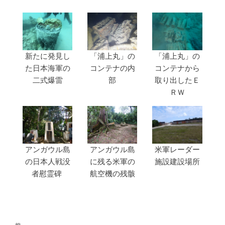
新たに発見し
「浦上丸」の
「浦上丸」の
た日本海軍の
コンテナの内
コンテナから
二式爆雷
部
取り出したＥ
ＲＷ
アンガウル島
アンガウル島
米軍レーダー
の日本人戦没
に残る米軍の
施設建設場所
者慰霊碑
航空機の残骸
投