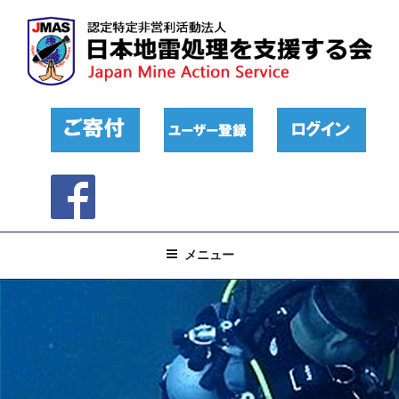
コ
ン
テ
ン
ツ
へ
ス
キ
ッ
プ
メニュー