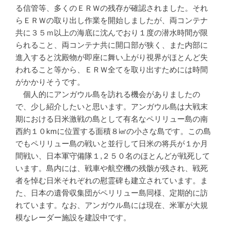
る信管等、多くのＥＲＷの残存が確認されました。それ
らＥＲＷの取り出し作業を開始しましたが、両コンテナ
共に３５ｍ以上の海底に沈んでおり１度の潜水時間が限
られること、両コンテナ共に開口部が狭く、また内部に
進入すると沈殿物が即座に舞い上がり視界がほとんど失
われること等から、ＥＲＷ全てを取り出すためには時間
がかかりそうです。
個人的にアンガウル島を訪れる機会がありましたの
で、少し紹介したいと思います。アンガウル島は大戦末
期における日米激戦の島として有名なペリリュー島の南
西約１０kmに位置する面積８㎢の小さな島です。この島
でもペリリュー島の戦いと並行して日米の将兵が１か月
間戦い、日本軍守備隊１,２５０名のほとんどが戦死して
います。島内には、戦車や航空機の残骸が残され、戦死
者を悼む日米それぞれの慰霊碑も建立されています。ま
た、日本の遺骨収集団がペリリュー島同様、定期的に訪
れています。なお、アンガウル島には現在、米軍が大規
模なレーダー施設を建設中です。