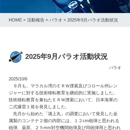
HOME
>
活動報告
>
パラオ
>
2025年9月パラオ活動状況
2025年9月パラオ活動状況
パラオ
2025/10/6
９月も、マラカル湾のＥＲＷ捜索及びコロール州レン
ジャーに対する技術移転教育を継続的に実施しました。
技術移転教育を兼ねたＥＲＷ捜索において、日本海軍の
二式爆雷１発を発見しました。
先月から始めた「浦上丸」の調査において発見した金
属製のコンテナ２個の内部には、１２cm砲弾と思われる
砲弾、薬莢、２５mm対空機関砲弾及び同砲弾用と思われ