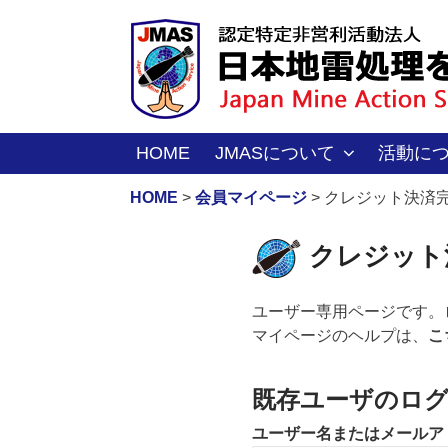
コ
ン
テ
ン
ツ
へ
HOME
JMASについて
活動に
ス
キ
HOME
>
会員マイページ
>
クレジット決済
ッ
プ
クレジット
ユーザー専用ページです。
マイページのヘルプは、
こ
既存ユーザのロ
ユーザー名またはメールア