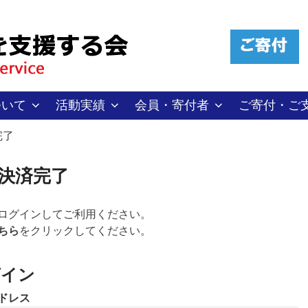
ついて
活動実績
会員・寄付者
ご寄付・ご
完了
決済完了
ログインしてご利用ください。
ちら
をクリックしてください。
グイン
ドレス