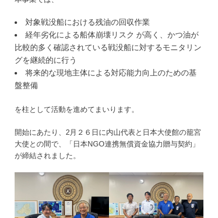
対象戦没船における残油の回収作業
経年劣化による船体崩壊リスク が高く、かつ油が
比較的多く確認されている戦没船に対するモニタリン
グを継続的に行う
将来的な現地主体による対応能力向上のための基
盤整備
を柱として活動を進めてまいります。
開始にあたり、2月２６日に内山代表と日本大使館の籠宮
大使との間で、「日本NGO連携無償資金協力贈与契約」
が締結されました。