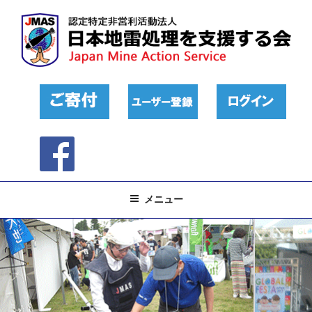
コ
ン
テ
ン
ツ
へ
ス
キ
ッ
プ
メニュー