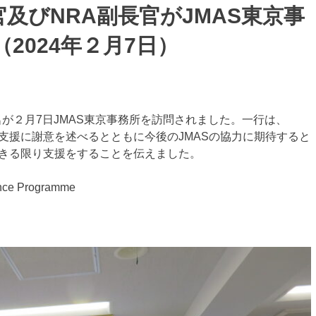
官及びNRA副長官がJMAS東京事
2024年２月7日）
７名が２月7日JMAS東京事務所を訪問されました。一行は、
の支援に謝意を述べるとともに今後のJMASの協力に期待すると
できる限り支援をすることを伝えました。
nce Programme