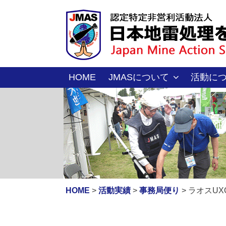
コ
ン
テ
ン
ツ
へ
HOME
JMASについて
活動に
ス
キ
ッ
プ
HOME
>
活動実績
>
事務局便り
>
ラオスUX