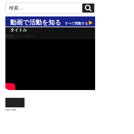
検
検
索
索:
動画で活動を知る
すべて閲覧する
タイトル
動画プレーヤー
00:00
00:00
09:59
ボリューム調節には上下矢印キーを使ってください。