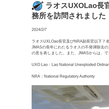
ラオスUXOLao長
務所を訪問されました（
2024/2/7
ラオスUXLOao長官及びNRA副長官以下
JMASの長年にわたるラオスの不発弾除去
の意を表しました。また、JMASからは、
UXO Lao：Lao National Unexploded Ordna
NRA：National Regulatory Authority