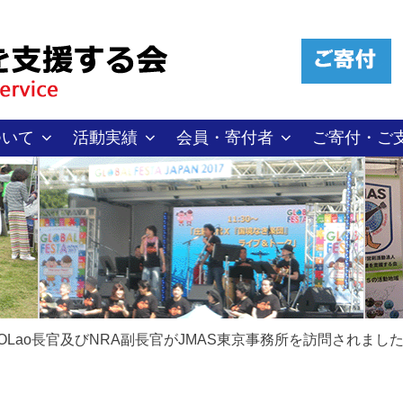
ついて
活動実績
会員・寄付者
ご寄付・ご
OLao長官及びNRA副長官がJMAS東京事務所を訪問されました