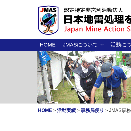
コ
ン
テ
ン
ツ
へ
HOME
JMASについて
活動に
ス
キ
ッ
プ
HOME
>
活動実績
>
事務局便り
>
JMAS事