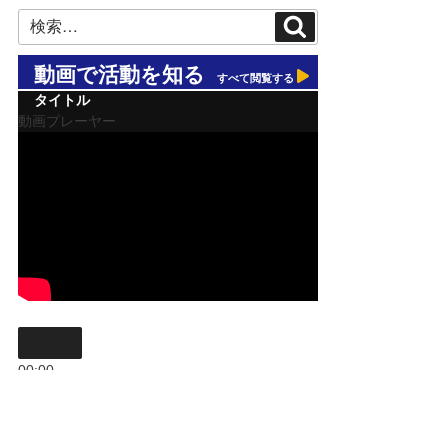
検
検
索
索:
動画で活動を知る
すべて閲覧する
タイトル
動画プレーヤー
00:00
00:00
09:59
ボリューム調節には上下矢印キーを使ってください。