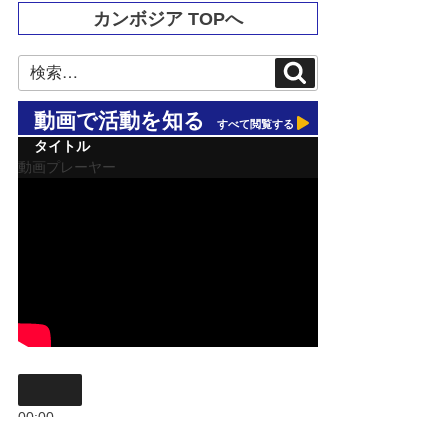
カンボジア TOPへ
検
検
索
索:
動画で活動を知る
すべて閲覧する
タイトル
動画プレーヤー
00:00
00:00