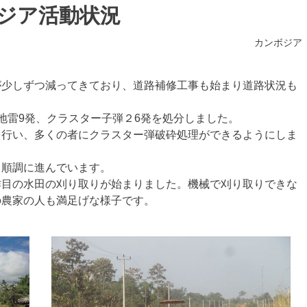
ボジア活動状況
カンボジア
が少しずつ減ってきており、道路補修工事も始まり道路状況も
地雷9発、クラスター子弾２6発を処分しました。
を行い、多くの者にクラスター弾破砕処理ができるようにしま
り順調に進んでいます。
作目の水田の刈り取りが始まりました。機械で刈り取りできな
の農家の人も満足げな様子です。