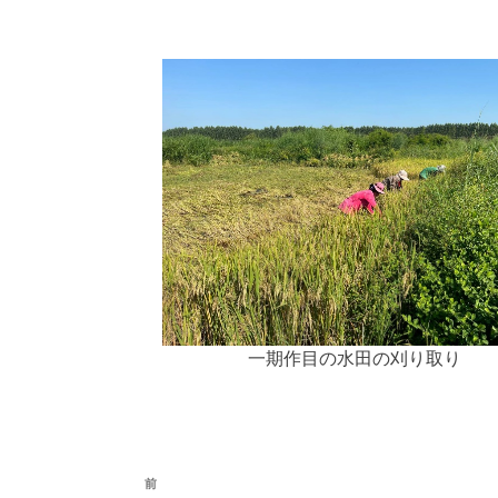
一期作目の水田の刈り取り
前
前
投稿ナビゲーション