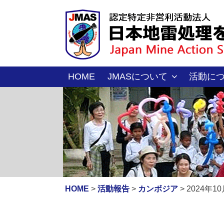
コ
ン
テ
ン
ツ
へ
HOME
JMASについて
活動に
ス
キ
ッ
プ
HOME
>
活動報告
>
カンボジア
>
2024年