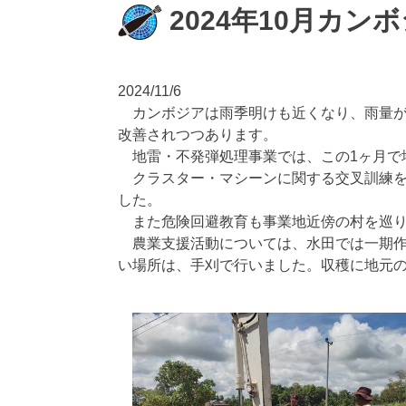
2024年10月カン
2024/11/6
カンボジアは雨季明けも近くなり、雨量
改善されつつあります。
地雷・不発弾処理事業では、この1ヶ月で
クラスター・マシーンに関する交叉訓練
した。
また危険回避教育も事業地近傍の村を巡
農業支援活動については、水田では一期
い場所は、手刈で行いました。収穫に地元