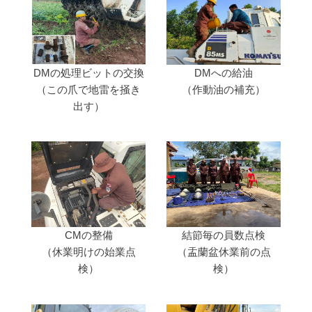
DMの処理ビットの交換
DMへの給油
（この爪で地雷を掻き
（作動油の補充）
出す）
結節毎の員数点検
CMの整備
（盂蘭盆休業前の点
（休業明けの始業点
検）
検）