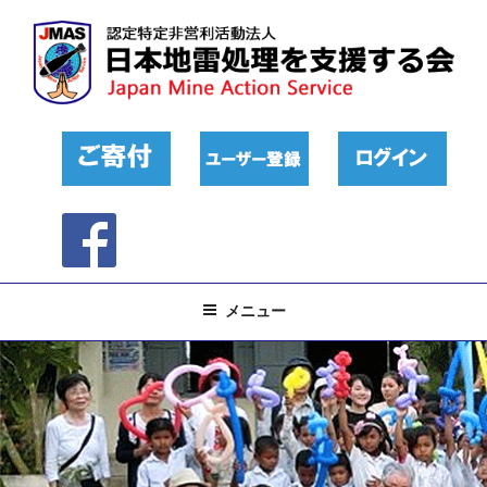
コ
ン
テ
ン
ツ
へ
ス
キ
ッ
プ
メニュー