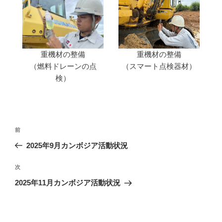
重機材の整備
重機材の整備
（燃料ドレーンの点
（スマート点検器材）
検）
投
前
前
稿
の
2025年9月カンボジア活動状況
ナ
投
ビ
稿
次
次
ゲ
の
2025年11月カンボジア活動状況
投
ー
稿
シ
ョ