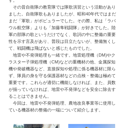
す。
その昔自衛隊の教育隊では隊歌演習という活動があり
ました。自衛隊歌もありましたが、昭和40年代ではまだ
まだ「軍歌」がポピュラーでした。その際、私は「ラバ
ウル航空隊」よりも「加藤隼戦闘隊」が好きでした。陸
軍の部隊の歌というだけでなく、歌詞の中に整備の重要
性を示す言及があり、普段は目立たないが、整備無くし
て、戦闘機は飛ばないと感じたものでした。
地雷や不発弾処理も一緒です。地雷処理機（DM)やク
ラスター子弾処理機（CM)などの重機材の他、金属探知
機や発破機器など、直接探知や処理に係る機器材に限ら
ず、隊員の身を守る保護器材などの点検・整備は極めて
重要です。これらが適切に機能しなければ、また、員数
が揃っていなければ、地雷や不発弾などを安全に除去す
ることはできません。
今回は、地雷や不発弾処理、農地改良事業等に使用し
ている機器材の整備の一端について紹介します。