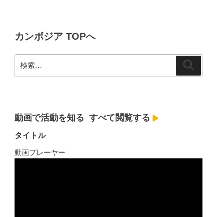
稿
シ
ョ
カンボジア TOPへ
ン
検
検
索
索:
動画で活動を知る
すべて閲覧する
タイトル
動画プレーヤー