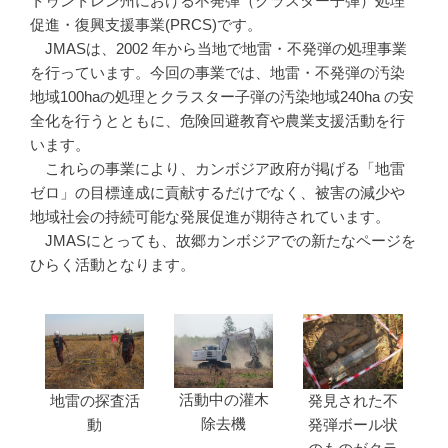
トゥントレン州における不発弾（クラスター子弾）処理
促進・復興支援事業(PRCS)です。
JMASは、2002 年から当地で地雷・不発弾の処理事業
を行っています。今回の事業では、地雷・不発弾の汚染
地域100haの処理とクラスター子弾の汚染地域240ha の安
全化を行うとともに、危険回避教育や農業支援活動を行
います。
これらの事業により、カンボジア政府が掲げる「地雷
ゼロ」の目標達成に貢献するだけでなく、被害の減少や
地域社会の持続可能な発展促進が期待されています。
JMASにとっても、故郷カンボジアでの新たなページを
ひらく活動となります。
活動中の灌木
地雷の探査活
発見された不
除去機
動
発弾ボール状