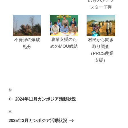
のものがクラ
スター子弾
農業支援のた
不発弾の爆破
村民から聞き
めのMOU締結
処分
取り調査
（PRCS農業
支援）
投
前
前
稿
の
2024年11月カンボジア活動状況
ナ
投
ビ
稿
次
次
ゲ
の
2025年3月カンボジア活動状況
投
ー