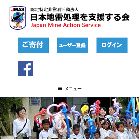
コ
ン
テ
ン
ツ
へ
ス
キ
ッ
プ
メニュー