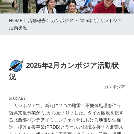
HOME
>
活動報告
>
カンボジア
>
2025年2月カンボジア
活動状況
2025年2月カンボジア活動状
況
カンボジア
2025/3/7
カンボジアで、新たに２つの地雷・不発弾処理を伴う
復興支援事業が2月から始まりました。タイと国境を接す
る北西部バンテアイミエンチェイ州における地雷処理促
進・復興支援事業(PRDB)とラオスと国境を接する北部ス