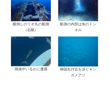
横倒しのリオ丸の船側
船側の内部は魚のトン
（右舷）
ネル
帰港中いるかに遭遇
神国丸付近を泳ぐギン
ガメアジ
投