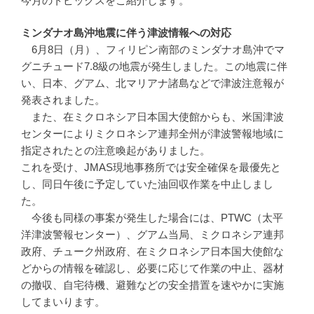
今月のトピックスをご紹介します。
ミンダナオ島沖地震に伴う津波情報への対応
6月8日（月）、フィリピン南部のミンダナオ島沖でマ
グニチュード7.8級の地震が発生しました。この地震に伴
い、日本、グアム、北マリアナ諸島などで津波注意報が
発表されました。
また、在ミクロネシア日本国大使館からも、米国津波
センターによりミクロネシア連邦全州が津波警報地域に
指定されたとの注意喚起がありました。
これを受け、JMAS現地事務所では安全確保を最優先と
し、同日午後に予定していた油回収作業を中止しまし
た。
今後も同様の事案が発生した場合には、PTWC（太平
洋津波警報センター）、グアム当局、ミクロネシア連邦
政府、チューク州政府、在ミクロネシア日本国大使館な
どからの情報を確認し、必要に応じて作業の中止、器材
の撤収、自宅待機、避難などの安全措置を速やかに実施
してまいります。