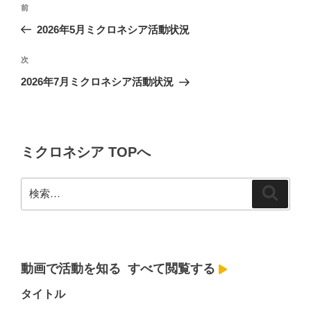
前
前
稿
の
2026年5月ミクロネシア活動状況
ナ
投
ビ
稿
次
次
ゲ
の
2026年7月ミクロネシア活動状況
投
ー
稿
シ
ョ
ミクロネシア TOPへ
ン
検
検
索
索:
動画で活動を知る
すべて閲覧する
タイトル