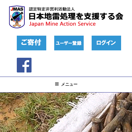
コ
ン
テ
ン
ツ
へ
ス
キ
ッ
プ
メニュー