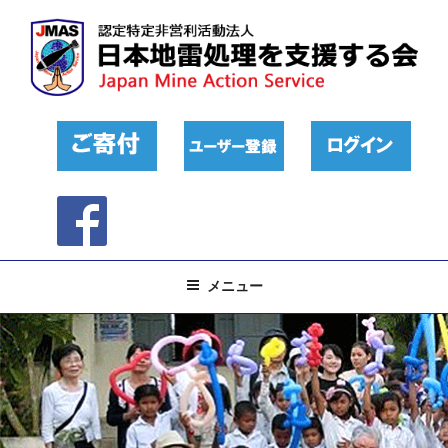
コ
ン
テ
ン
ツ
へ
ス
キ
ッ
プ
メニュー