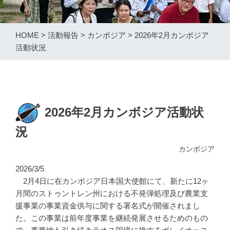
HOME
>
活動報告
>
カンボジア
>
2026年2月カンボジア
活動状況
2026年2月カンボジア活動状
況
カンボジア
2026/3/5
2月4日に在カンボジア日本国大使館にて、新たに12ヶ
月間のストゥントレン州における不発弾処理及び農業支
援事業の事業資金供与に関する署名式が開催されまし
た。この事業は前年度事業を継続発展させるためのもの