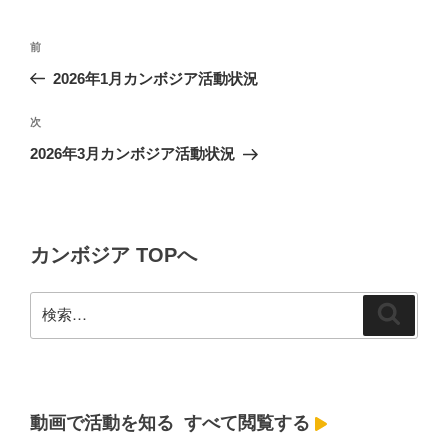
投
前
前
稿
の
2026年1月カンボジア活動状況
ナ
投
ビ
稿
次
次
ゲ
の
2026年3月カンボジア活動状況
投
ー
稿
シ
ョ
カンボジア TOPへ
ン
検
検
索
索:
動画で活動を知る
すべて閲覧する