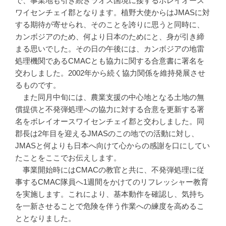
で、事業地も引き続きラオス国境に接するボレイオース
ワイセンチェイ郡となります。植野大使からはJMASに対
する期待が寄せられ、そのことを誇りに思うと同時に、
カンボジアのため、何より日本のためにと、身が引き締
まる思いでした。その日の午後には、カンボジアの地雷
処理機関であるCMACとも協力に関する合意書に署名を
交わしました。2002年から続く協力関係を維持発展させ
るものです。
また同月中旬には、農業支援の中心地となる土地の無
償提供と不発弾処理への協力に対する合意を更新する署
名をボレイオースワイセンチェイ郡と交わしました。同
郡長は2年目を迎えるJMASのこの地での活動に対し、
JMASと何よりも日本へ向けて心からの感謝を口にしてい
たことをここでお伝えします。
事業開始時にはCMACの教官と共に、不発弾処理に従
事するCMAC隊員へ1週間をかけてのリフレッシャー教育
を実施します。これにより、基本動作を確認し、気持ち
を一新させることで危険を伴う作業への練度を高めるこ
ととなりました。